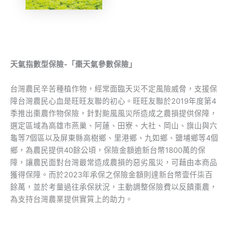
天氣指數型保險-
「棗天氣參數保險」
台灣農民辛苦種植作物，經常面臨天災不定風險威脅，支援保
障台灣農民心血是旺旺友聯的初心。旺旺友聯於2019年度第4
季推出棗農作物保險，針對颱風風災所造成之農損提供保障，
選定區域為高雄市燕巢、阿蓮、田寮、大社、岡山、旗山與六
龜等7個區以及屏東縣高樹鄉、里港鄉、九如鄉、鹽埔鄉等4個
鄉，為農民提供40餘公頃，保險金額逾新台幣1800萬的保
障，讓農民面對台灣最常造成農損的惡劣風災，可藉由本商品
獲得保障。而於2023年承保之保險金額則達新台幣壹仟柒百
餘萬，並於考量過往承保狀況，主動調整保險費以反饋棗農，
為支持台灣農業提供實質上的助力。